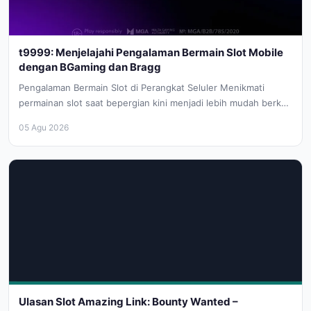
t9999: Menjelajahi Pengalaman Bermain Slot Mobile
dengan BGaming dan Bragg
Pengalaman Bermain Slot di Perangkat Seluler Menikmati
permainan slot saat bepergian kini menjadi lebih mudah berkat
kolaborasi strategis antara BGaming...
05 Agu 2026
Ulasan Slot Amazing Link: Bounty Wanted –