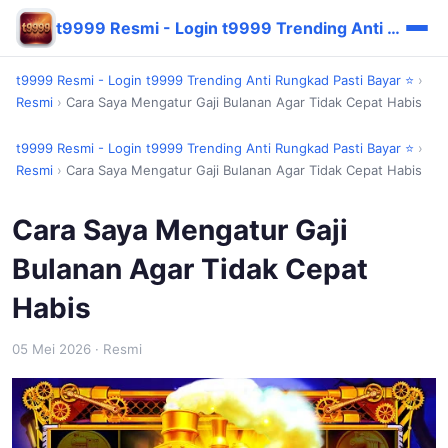
t9999 Resmi - Login t9999 Trending Anti Rungkad Pasti Bayar ⭐
t9999 Resmi - Login t9999 Trending Anti Rungkad Pasti Bayar ⭐
›
Resmi
›
Cara Saya Mengatur Gaji Bulanan Agar Tidak Cepat Habis
t9999 Resmi - Login t9999 Trending Anti Rungkad Pasti Bayar ⭐
›
Resmi
›
Cara Saya Mengatur Gaji Bulanan Agar Tidak Cepat Habis
Cara Saya Mengatur Gaji
Bulanan Agar Tidak Cepat
Habis
05 Mei 2026
· Resmi