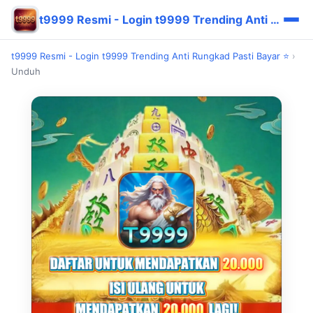
t9999 Resmi - Login t9999 Trending Anti Rungkad Pasti Bayar ⭐
t9999 Resmi - Login t9999 Trending Anti Rungkad Pasti Bayar ⭐
›
Unduh