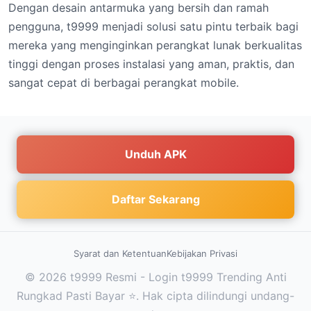
Dengan desain antarmuka yang bersih dan ramah
pengguna, t9999 menjadi solusi satu pintu terbaik bagi
mereka yang menginginkan perangkat lunak berkualitas
tinggi dengan proses instalasi yang aman, praktis, dan
sangat cepat di berbagai perangkat mobile.
Unduh APK
Daftar Sekarang
Syarat dan Ketentuan
Kebijakan Privasi
© 2026 t9999 Resmi - Login t9999 Trending Anti
Rungkad Pasti Bayar ⭐. Hak cipta dilindungi undang-