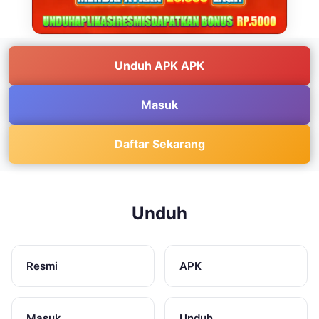
Unduh APK APK
Masuk
Daftar Sekarang
Unduh
Resmi
APK
Masuk
Unduh