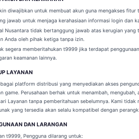
n diwajibkan untuk membuat akun guna mengakses fitur t
g jawab untuk menjaga kerahasiaan informasi login dan ka
tal Nusantara tidak bertanggung jawab atas kerugian yang 
 Anda oleh pihak ketiga tanpa izin.
uk segera memberitahukan t9999 jika terdapat penggunaan
garan keamanan lainnya.
KUP LAYANAN
ebagai platform distribusi yang menyediakan akses pengun
an game. Perusahaan berhak untuk menambah, mengubah, 
ari Layanan tanpa pemberitahuan sebelumnya. Kami tidak
unak yang tersedia akan selalu kompatibel dengan perangk
GGUNAAN DAN LARANGAN
 t9999, Pengguna dilarang untuk: