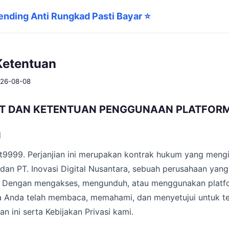
ending Anti Rungkad Pasti Bayar ⭐
Ketentuan
2026-08-08
T DAN KETENTUAN PENGGUNAAN PLATFORM
N
 t9999. Perjanjian ini merupakan kontrak hukum yang meng
dan PT. Inovasi Digital Nusantara, sebuah perusahaan yan
a. Dengan mengakses, mengunduh, atau menggunakan platf
Anda telah membaca, memahami, dan menyetujui untuk ter
n ini serta Kebijakan Privasi kami.