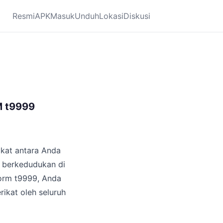
Resmi
APK
Masuk
Unduh
Lokasi
Diskusi
 t9999
ikat antara Anda
g berkedudukan di
orm t9999, Anda
ikat oleh seluruh