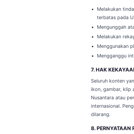
Melakukan tinda
terbatas pada 
Mengunggah atau
Melakukan rekay
Menggunakan plat
Mengganggu inte
7. HAK KEKAYAA
Seluruh konten yan
ikon, gambar, klip 
Nusantara atau pe
internasional. Pen
dilarang.
8. PERNYATAAN