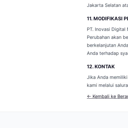
Jakarta Selatan at
11. MODIFIKASI 
PT. Inovasi Digita
Perubahan akan ber
berkelanjutan And
Anda terhadap sya
12. KONTAK
Jika Anda memiliki
kami melalui salur
← Kembali ke Bera