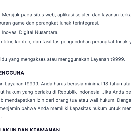
:
Merujuk pada situs web, aplikasi seluler, dan layanan terk
uran game dan perangkat lunak terintegrasi.
 Inovasi Digital Nusantara.
h fitur, konten, dan fasilitas pengunduhan perangkat lunak
vidu yang mengakses atau menggunakan Layanan t9999.
PENGGUNA
 Layanan t9999, Anda harus berusia minimal 18 tahun ata
t hukum yang berlaku di Republik Indonesia. Jika Anda be
jib mendapatkan izin dari orang tua atau wali hukum. Den
 menjamin bahwa Anda memiliki kapasitas hukum untuk meng
.
N AKUN DAN KEAMANAN