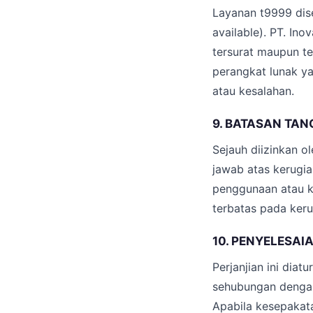
Layanan t9999 dise
available). PT. In
tersurat maupun te
perangkat lunak y
atau kesalahan.
9. BATASAN TA
Sejauh diizinkan o
jawab atas kerugia
penggunaan atau 
terbatas pada keru
10. PENYELESAI
Perjanjian ini diat
sehubungan dengan
Apabila kesepakata