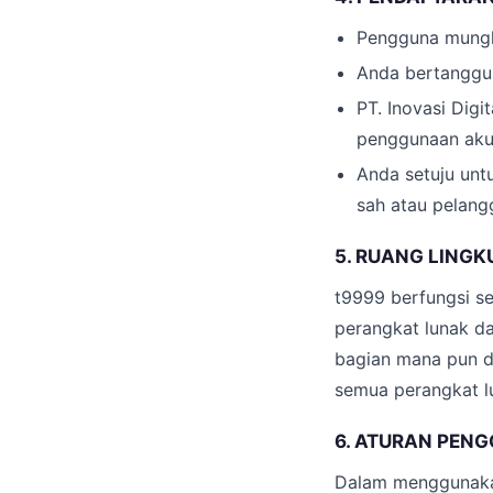
Pengguna mungki
Anda bertanggun
PT. Inovasi Digi
penggunaan akun
Anda setuju unt
sah atau pelang
5. RUANG LING
t9999 berfungsi s
perangkat lunak d
bagian mana pun d
semua perangkat l
6. ATURAN PEN
Dalam menggunakan