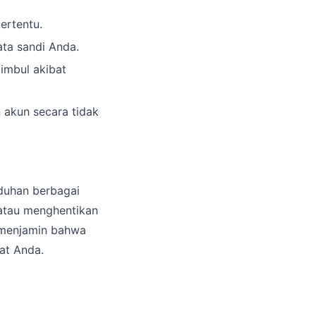
ertentu.
ta sandi Anda.
timbul akibat
 akun secara tidak
duhan berbagai
atau menghentikan
 menjamin bahwa
at Anda.